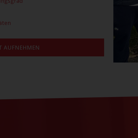
ungsgrad
äten
KT AUFNEHMEN