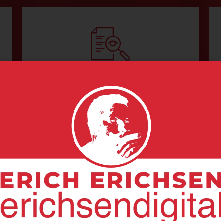
Hoher
Arbeitsstrukturgrad:
Die Arbeitsabläufe in deinem
Unternehmen sollten stets
reflektiert und optimiert werden.