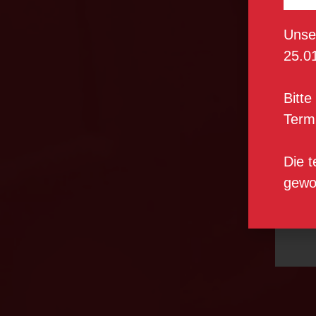
Unse
25.0
H
Bitt
Termi
Ve
Die t
s
gewo