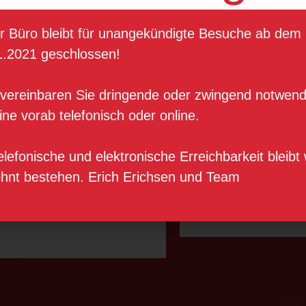
r Büro bleibt für unangekündigte Besuche ab dem
1.2021 geschlossen!
oher Unternehmens-
Hohe Steher
e vereinbaren Sie dringende oder zwingend notwend
identifizierungsgrad
Nehmerquali
ne vorab telefonisch oder online.
Im Team muss eine
Viele Hürden un
rbundenheit vorhanden
müssen zusammen
elefonische und elektronische Erreichbarkeit bleibt 
ein, die Veränderungen
gemeistert w
hnt bestehen. Erich Erichsen und Team
zulässt.