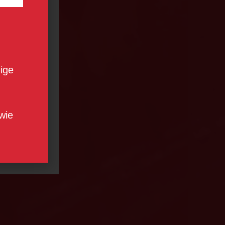
- und
ige
täten:
d Etappen
 als Team
wie
erden.